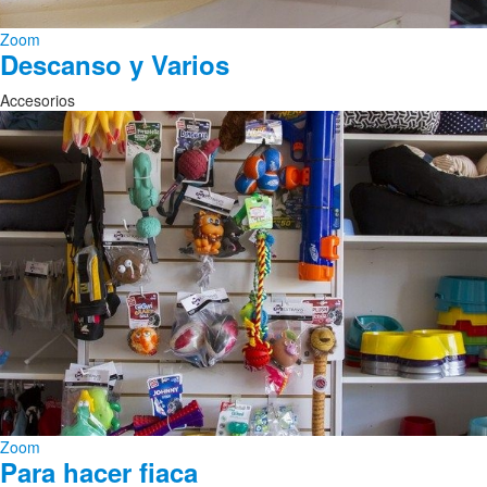
Zoom
Descanso y Varios
Accesorios
Zoom
Para hacer fiaca